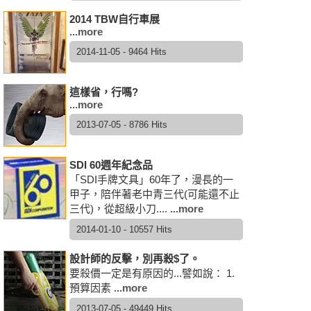
2014 TBW自行車展
...more
2014-11-05 - 9464 Hits
這樣省，行嗎?
...more
2013-07-05 - 8786 Hits
SDI 60週年紀念品
「SDI手牌文具」60年了，漫長的一
甲子，陪伴著老中青三代(可能還不止
三代)，從超級小刀....
...more
2014-01-10 - 10557 Hits
設計師的反擊，別再殺$了。
要殺價一定是有原因的...譬如說： 1.
預算因素
...more
2013-07-05 - 49449 Hits