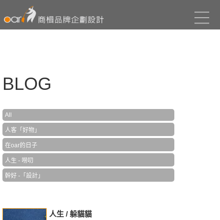
BLOG
All
人客「好物」
在oar的日子
人生 - 嘮叨
幹好 -「設計」
人生 / 躲貓貓