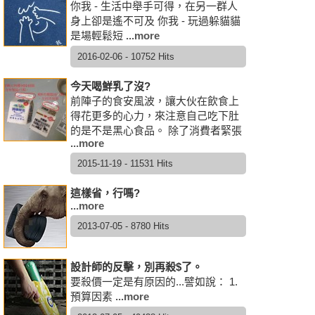
你我 - 生活中舉手可得，在另一群人
身上卻是遙不可及 你我 - 玩過躲貓貓
是場輕鬆短
...more
2016-02-06 - 10752 Hits
今天喝鮮乳了沒?
前陣子的食安風波，讓大伙在飲食上
得花更多的心力，來注意自己吃下肚
的是不是黑心食品。 除了消費者緊張
...more
2015-11-19 - 11531 Hits
這樣省，行嗎?
...more
2013-07-05 - 8780 Hits
設計師的反擊，別再殺$了。
要殺價一定是有原因的...譬如說： 1.
預算因素
...more