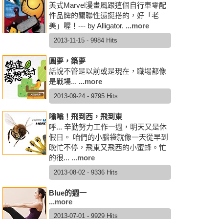
美式Marvel漫畫風跟這個自行車零配
件品牌的關聯性還挺搭的，好「老
美」喔！--- by Alligator.
...more
2013-11-15 - 9984 Hits
圓夢，築夢
話說不管是以前或是現在，職場都像
是戰場...
...more
2013-09-24 - 9795 Hits
嗡嗡！飛到西，飛到東
呼... 辛勤努力工作一週，明天又是休
假日。 咱們的小腦袋就像一天從早到
晚忙不停，飛東又飛西的小蜜蜂。忙
的很...
...more
2013-08-02 - 9336 Hits
Blue的週一
...more
2013-07-01 - 9929 Hits