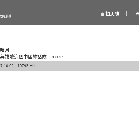
商楫思維
服
們的服務
噴月
與嫦娥這個中國神話故
...more
7-10-02 - 10793 Hits