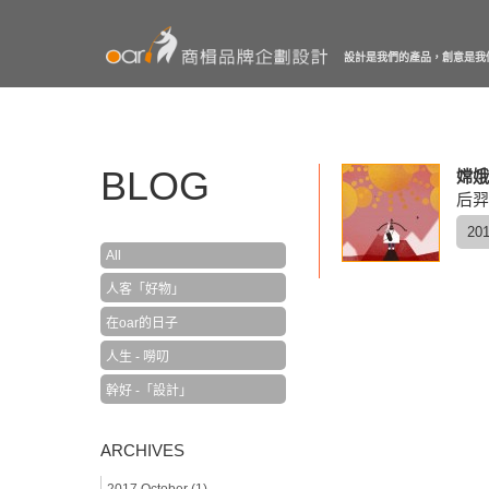
設計是我們的產品，創意是我
BLOG
嫦娥
后羿
201
All
人客「好物」
在oar的日子
人生 - 嘮叨
幹好 -「設計」
ARCHIVES