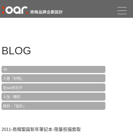
BLOG
All
人客「好物」
在oar的日子
人生 - 嘮叨
幹好 -「設計」
2011-商楫聖誕新年筆記本-限量祝福索取