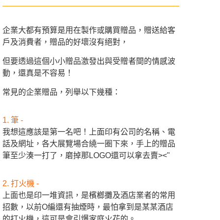
企業大都有預算是用在製作或購買贈品，贈送給客
戶及消費者，贈品的好壞沒有絕對，
但要透過這個小小贈品激發出與受贈者間的情感波
動，還真是不容易！
常見的企業贈品，列舉以下幾種：
1. 筆 -
我想這應該是第一名吧！上面印有公司的名稱、電
話及網址，各大展覽場合繞一圈下來，手上的贈品
筆至少湊一打了，磨掉那LOGO還可以拿去賣><"
2. 打火機 -
上面也是印一堆資訊，是檳榔攤及酒店業者的常用
招數，以前O編還有抽煙時，最怕拿到是某某酒店
的打火機，這可是會引爆家庭火花的。