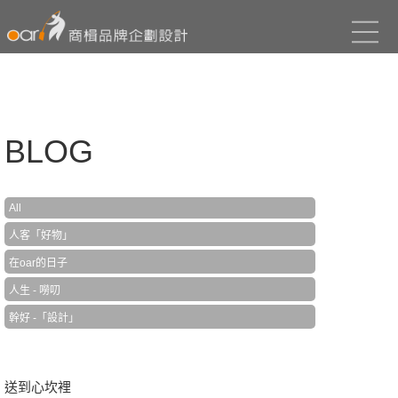
BLOG
All
人客「好物」
在oar的日子
人生 - 嘮叨
幹好 -「設計」
送到心坎裡