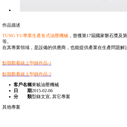
作品描述
TUNG YU
專業生產各式油壓機械
，
曾
獲第17屆
國家磐石獎及第
等。
在其專業領域，是設備的供應商，也能
提供產業在生產問題解
點我觀看線上型錄作品-1
點我觀看線上型錄作品-2
客戶名稱
東毓油壓機械
日 期
2015-02-06
分 類
型錄文宣, 其它專案
其他專案