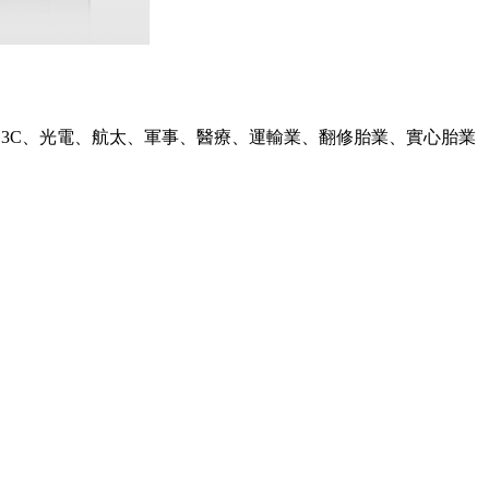
3C、光電、航太、軍事、醫療、運輸業、翻修胎業、實心胎業