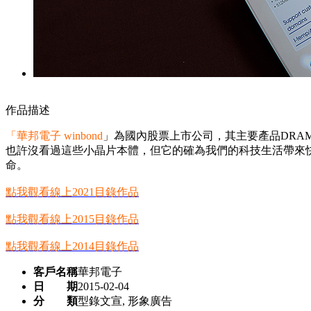
作品描述
「華邦電子 winbond
」為國內股票上市公司，其主要產品DRAM
也許沒看過這些小晶片本體，但它的確為我們的科技生活帶來
命。
點我觀看線上2021目錄
作品
點我觀看線上2015目錄
作品
點我觀看線上2014目錄作品
客戶名稱
華邦電子
日 期
2015-02-04
分 類
型錄文宣, 形象廣告