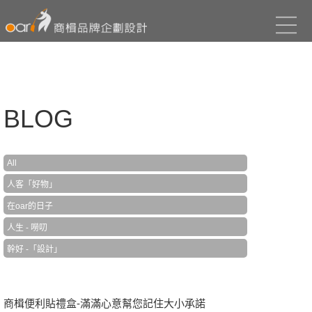
BLOG
All
人客「好物」
在oar的日子
人生 - 嘮叨
幹好 -「設計」
商楫便利貼禮盒-滿滿心意幫您記住大小承諾